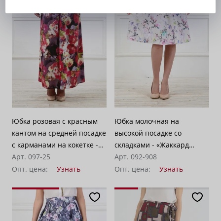
Юбка розовая с красным
Юбка молочная на
кантом на средней посадке
высокой посадке со
с карманами на кокетке -
складками - «Жаккард
«Георгины»
Арт. 097-25
магнолия»
Арт. 092-908
Опт. цена:
Узнать
Опт. цена:
Узнать