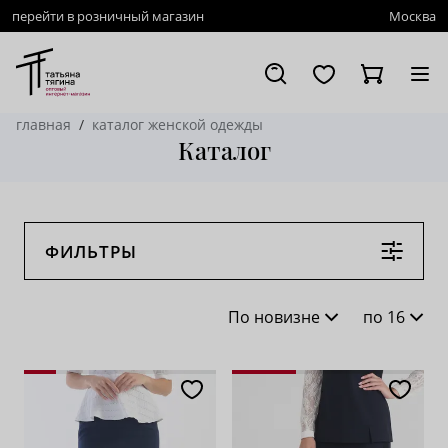
перейти в розничный магазин
Москва
главная
каталог женской одежды
Каталог
ФИЛЬТРЫ
По новизне
по 16
По новизне
16
По популярности
28
По возрастанию цены
62