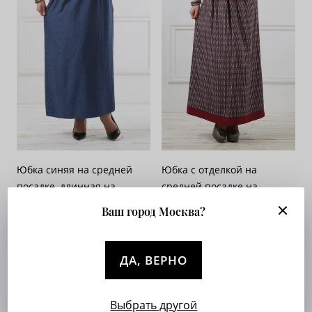
Юбка синяя на средней
Юбка с отделкой на
посадке, длинная на
средней посадке на
кокетке - «Жаккард-
кокетке - «Ромбики»
Ваш город Москва?
горошки»
Арт. 044-036
Арт. 097-345
Опт. цена:
Узнать
Опт. цена:
Узнать
ДА, ВЕРНО
Выбрать другой