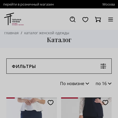
перейти в розничный магазин
Москва
главная
каталог женской одежды
Каталог
ФИЛЬТРЫ
По новизне
по 16
По новизне
16
По популярности
28
По возрастанию цены
62