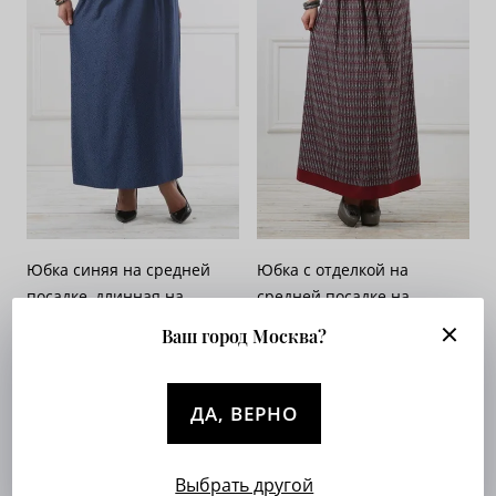
Юбка синяя на средней
Юбка с отделкой на
посадке, длинная на
средней посадке на
кокетке - «Жаккард-
кокетке - «Ромбики»
Ваш город Москва?
горошки»
Арт. 044-036
Арт. 097-345
Опт. цена:
Узнать
Опт. цена:
Узнать
ДА, ВЕРНО
Выбрать другой