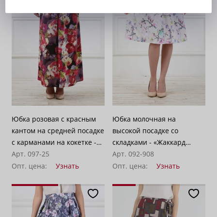
Юбка розовая с красным
Юбка молочная на
кантом на средней посадке
высокой посадке со
с карманами на кокетке -
складками - «Жаккард
«Георгины»
Арт. 097-25
магнолия»
Арт. 092-908
Опт. цена:
Узнать
Опт. цена:
Узнать