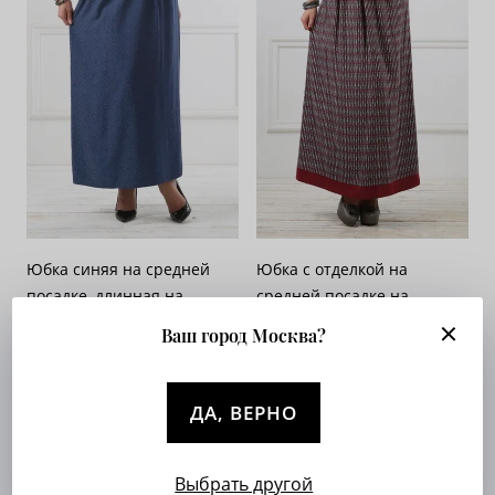
Юбка синяя на средней
Юбка с отделкой на
посадке, длинная на
средней посадке на
кокетке - «Жаккард-
кокетке - «Ромбики»
Ваш город Москва?
горошки»
Арт. 044-036
Арт. 097-345
Опт. цена:
Узнать
Опт. цена:
Узнать
ДА, ВЕРНО
Выбрать другой