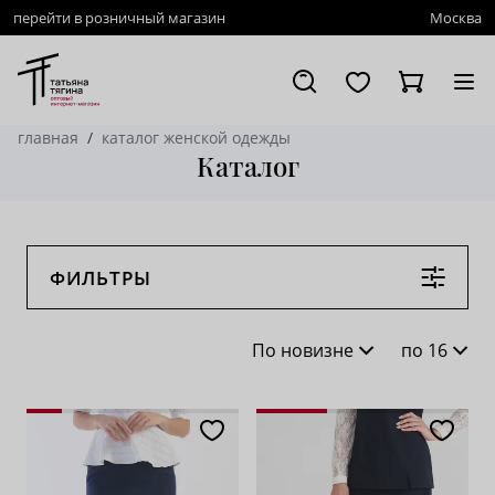
перейти в розничный магазин
Москва
главная
каталог женской одежды
Каталог
ФИЛЬТРЫ
По новизне
по 16
По новизне
16
По популярности
28
По возрастанию цены
62