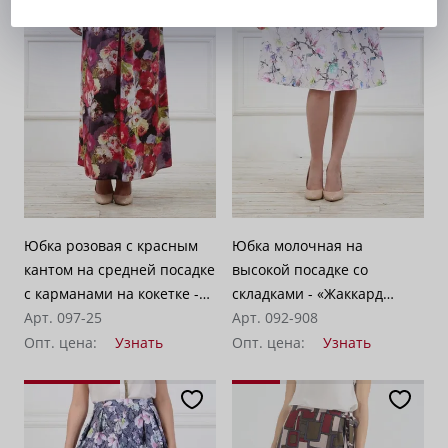
Юбка розовая с красным
Юбка молочная на
кантом на средней посадке
высокой посадке со
с карманами на кокетке -
складками - «Жаккард
«Георгины»
Арт. 097-25
магнолия»
Арт. 092-908
Опт. цена:
Узнать
Опт. цена:
Узнать