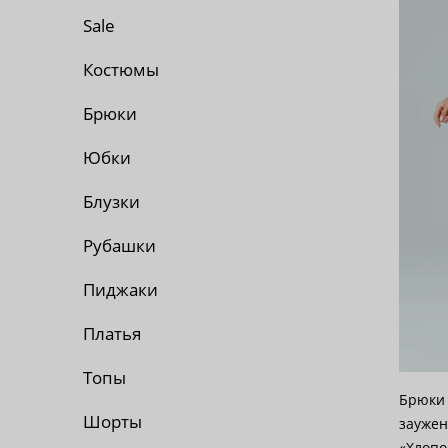
По 
Sale
По 
Костюмы
Брюки
По
Юбки
Блузки
Рубашки
Пиджаки
Платья
Топы
Брюки 
Шорты
заужен
«Хлопо