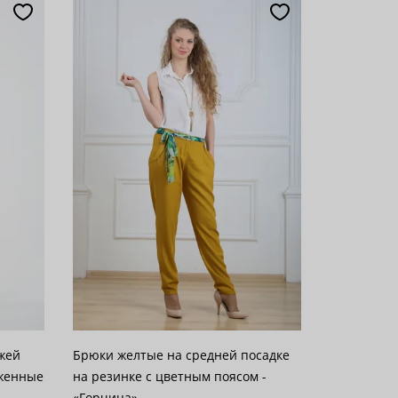
ыжей
Брюки желтые на средней посадке
уженные
на резинке с цветным поясом -
«Горчица»