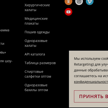
Хирургические
халаты
Медицинские
плакаты
рамма
Пошив одежды
Одноразовые
сти
халаты
овь»
API каталога
Мы используем cook
ля шоу-
Таблица размеров
Retargeting) для у
данные обрабатываю
Спиртовые
соглашаетесь на ис
салфетки оптом
конфиденциальнос
Одноразовые
бахилы оптом
ПРИНЯТЬ 