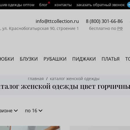
шив одежды оптом
блог
контакты
заказать обратный звонок
info@ttcollection.ru
8 (800) 301-66-86
а, ул. Краснобогатырская 90, строение 1
бесплатно по
РФ
ЮБКИ
БЛУЗКИ
РУБАШКИ
ПИДЖАКИ
ПЛАТЬЯ
Т
главная
каталог женской одежды
талог женской одежды цвет горчичн
визне
по 16
новизне
16