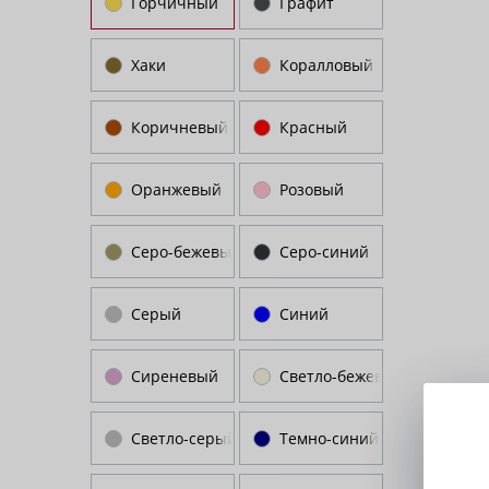
Горчичный
Графит
Хаки
Коралловый
Коричневый
Красный
Оранжевый
Розовый
Серо-бежевый
Серо-синий
Серый
Синий
Сиреневый
Светло-бежевый
Светло-серый
Темно-синий