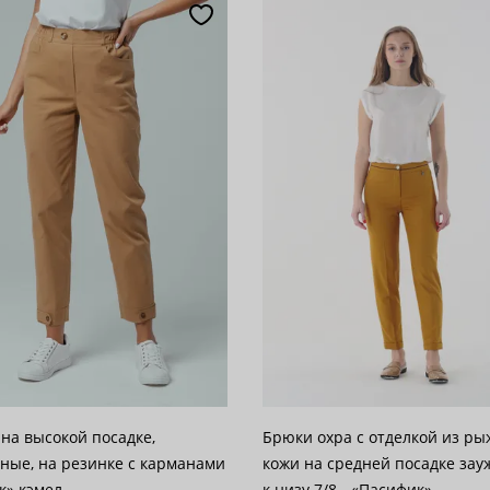
популярности
28
возрастанию цены
62
 убыванию цены
100
на высокой посадке,
Брюки охра с отделкой из р
ные, на резинке с карманами
кожи на средней посадке за
к» кэмел
к низу 7/8 - «Пасифик»