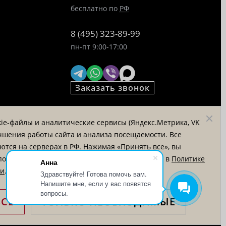
бесплатно по
РФ
8 (495) 323-89-99
пн-пт 9:00-17:00
Заказать звонок
© «Татьяна Тягина», 1995 - 2026
ie-файлы и аналитические сервисы (Яндекс.Метрика, VK
Вся информация на сайте
лучшения работы сайта и анализа посещаемости. Все
представлена для ознакомления и
тся на серверах в РФ. Нажимая «Принять все», вы
не является публичной офертой
пользование аналитических cookie. Подробнее в
Политике
Анна
ти
.
Здравствуйте! Готова помочь вам.
Напишите мне, если у вас появятся
вопросы.
ВСЕ
ТОЛЬКО НЕОБХОДИМЫЕ