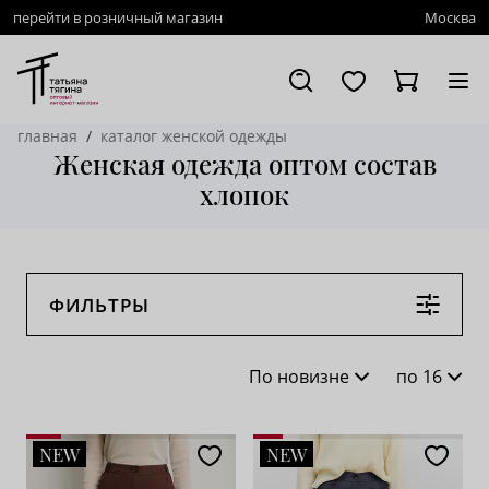
перейти в розничный магазин
Москва
главная
каталог женской одежды
Женская одежда оптом состав
хлопок
ФИЛЬТРЫ
По новизне
по 16
По новизне
16
NEW
NEW
По популярности
28