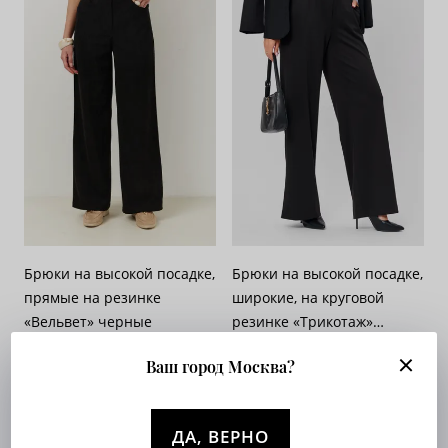
Брюки на высокой посадке,
Брюки на высокой посадке,
прямые на резинке
широкие, на круговой
«Вельвет» черные
резинке «Трикотаж»
Арт. 566-581
черные
Арт. 529-417
Ваш город Москва?
Опт. цена:
Узнать
Опт. цена:
Узнать
ДА, ВЕРНО