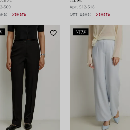
62-569
Арт. 512-518
ена:
Узнать
Опт. цена:
Узнать
W
NEW