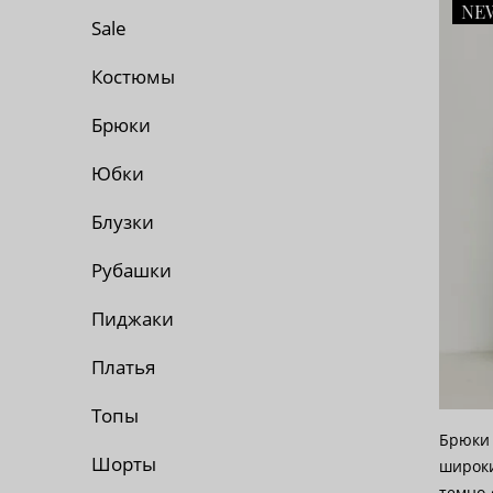
NE
По 
Sale
По 
Костюмы
Брюки
По
Юбки
Блузки
Рубашки
Пиджаки
Платья
Топы
Брюки 
Шорты
широки
темно