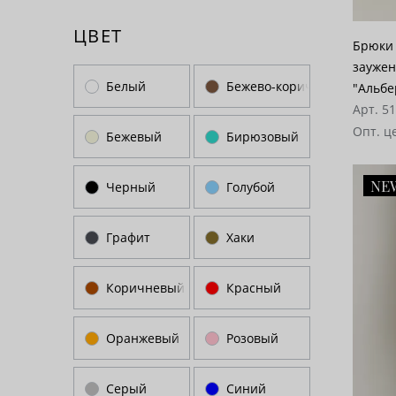
ЦВЕТ
Брюки 
заужен
Белый
Бежево-коричневый
"Альб
Арт. 5
Опт. ц
Бежевый
Бирюзовый
NE
Черный
Голубой
Графит
Хаки
Коричневый
Красный
Оранжевый
Розовый
Серый
Синий