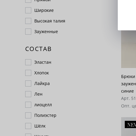
Широкие
Высокая талия
Зауженные
СОСТАВ
Эластан
Хлопок
Брюки 
Лайкра
заужен
синие
Лен
Арт. 5
лиоцелл
Опт. ц
Полиэстер
NE
Шёлк