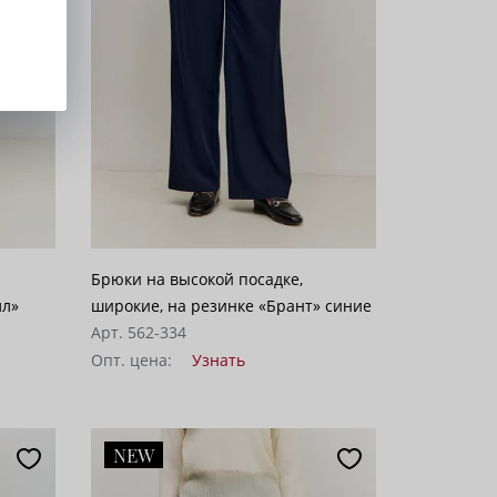
Брюки на высокой посадке,
лл»
широкие, на резинке «Брант» синие
Арт. 562-334
Опт. цена:
Узнать
NEW