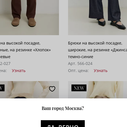
на высокой посадке,
Брюки на высокой посадке,
ные, на резинке «Хлопок»
широкие, на резинке «Джинс
невые
темно-синие
12-027
Арт. 566-024
ена:
Узнать
Опт. цена:
Узнать
W
NEW
Ваш город Москва?