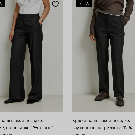
W
NEW
популярности
28
возрастанию цены
62
 убыванию цены
100
на высокой посадке,
Брюки на высокой посадке,
е, на резинке "Ругаланн"
зауженные, на резинке "Габа
-серые
серые