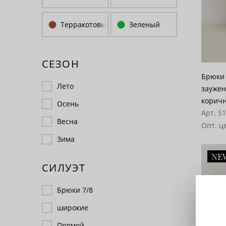
Терракотовый
Зеленый
СЕЗОН
Брюки 
Лето
заужен
корич
Осень
Арт. 5
Весна
Опт. ц
Зима
NE
СИЛУЭТ
Брюки 7/8
широкие
Прямой