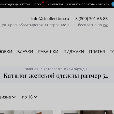
шив одежды оптом
блог
контакты
заказать обратный звонок
info@ttcollection.ru
8 (800) 301-66-86
а, ул. Краснобогатырская 90, строение 1
бесплатно по
РФ
ЮБКИ
БЛУЗКИ
РУБАШКИ
ПИДЖАКИ
ПЛАТЬЯ
Т
главная
каталог женской одежды
Каталог женской одежды размер 54
визне
по 16
новизне
16