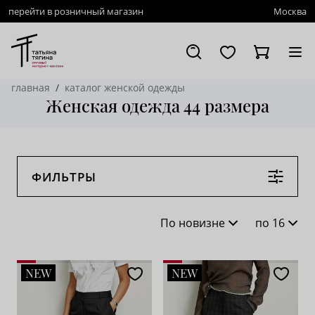
перейти в розничный магазин
Москва
главная
каталог женской одежды
Женская одежда 44 размера
ФИЛЬТРЫ
По новизне
по 16
По новизне
16
NEW
NEW
По популярности
28
По возрастанию цены
62