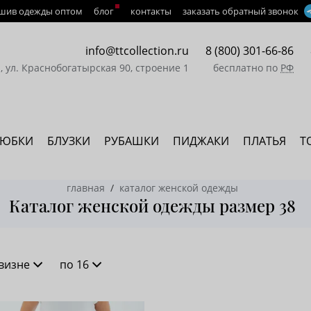
шив одежды оптом
блог
контакты
заказать обратный звонок
info@ttcollection.ru
8 (800) 301-66-86
а, ул. Краснобогатырская 90, строение 1
бесплатно по
РФ
ЮБКИ
БЛУЗКИ
РУБАШКИ
ПИДЖАКИ
ПЛАТЬЯ
Т
главная
каталог женской одежды
Каталог женской одежды размер 38
визне
по 16
новизне
16