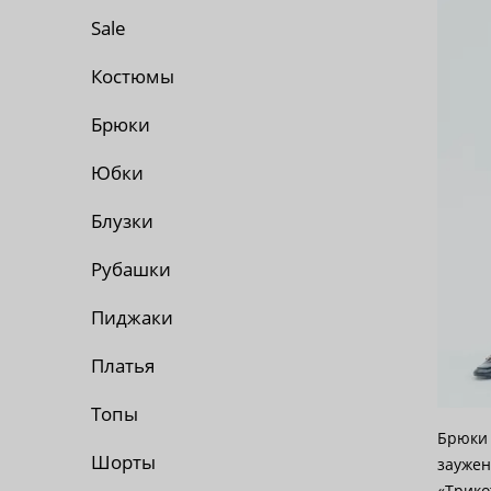
По 
Sale
По 
Костюмы
Брюки
По
Юбки
Блузки
Рубашки
Пиджаки
Платья
Топы
Брюки 
Шорты
заужен
«Трико