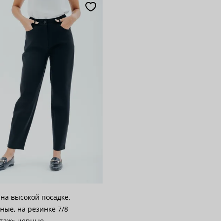
популярности
28
возрастанию цены
62
 убыванию цены
100
на высокой посадке,
ные, на резинке 7/8
таж» черные