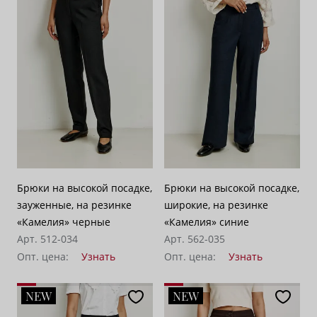
По возрастанию цены
62
По убыванию цены
100
Брюки на высокой посадке,
Брюки на высокой посадке,
зауженные, на резинке
широкие, на резинке
«Камелия» черные
«Камелия» синие
Арт. 512-034
Арт. 562-035
Опт. цена:
Узнать
Опт. цена:
Узнать
NEW
NEW