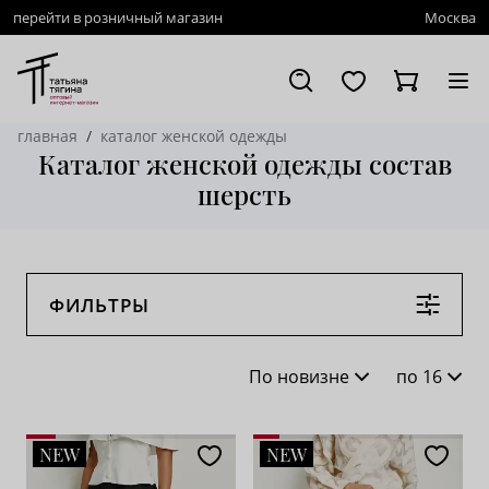
перейти в розничный магазин
Москва
главная
каталог женской одежды
Каталог женской одежды состав
шерсть
ФИЛЬТРЫ
По новизне
по 16
По новизне
16
NEW
NEW
По популярности
28