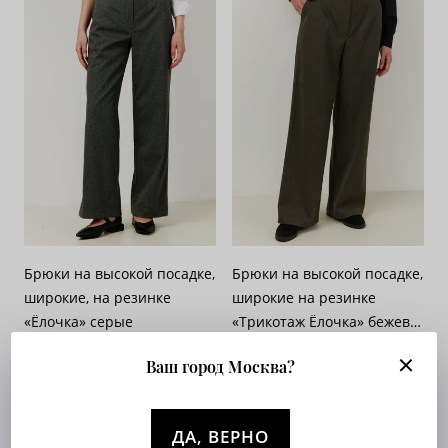
Брюки на высокой посадке,
Брюки на высокой посадке,
широкие, на резинке
широкие на резинке
«Ёлочка» серые
«Трикотаж Ёлочка» бежево-
Арт. 562-426
серые
Арт. 562-428
Ваш город Москва?
Опт. цена:
Узнать
Опт. цена:
Узнать
ДА, ВЕРНО