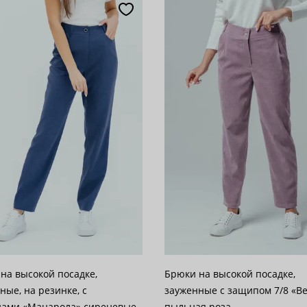
популярности
28
возрастанию цены
62
 убыванию цены
100
на высокой посадке,
Брюки на высокой посадке,
ные, на резинке, с
зауженные с защипом 7/8 «Вельвет»
нами «Манарола» сиреневые
пыльная роза