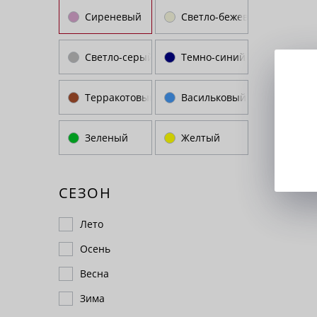
Сиреневый
Светло-бежевый
Светло-серый
Темно-синий
Терракотовый
Васильковый
Зеленый
Желтый
СЕЗОН
Лето
Осень
Весна
Зима