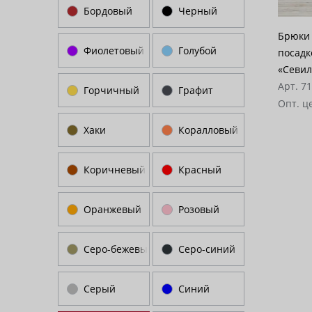
Бордовый
Черный
Брюки 
Фиолетовый
Голубой
посадк
«Севил
Арт. 7
Горчичный
Графит
Опт. ц
Хаки
Коралловый
Коричневый
Красный
Оранжевый
Розовый
Серо-бежевый
Серо-синий
Серый
Синий