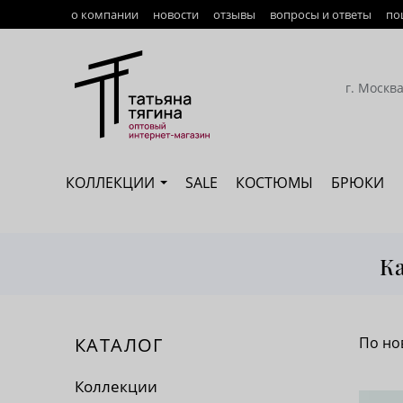
о компании
новости
отзывы
вопросы и ответы
по
Оплата
Доставка
г. Москв
Возврат
Наши сотрудники
КОЛЛЕКЦИИ
SALE
КОСТЮМЫ
БРЮКИ
Сертификация
К
КАТАЛОГ
По но
По 
Коллекции