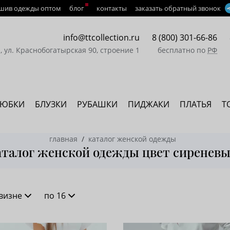
шив одежды оптом
блог
контакты
заказать обратный звонок
info@ttcollection.ru
8 (800) 301-66-86
а, ул. Краснобогатырская 90, строение 1
бесплатно по
РФ
ЮБКИ
БЛУЗКИ
РУБАШКИ
ПИДЖАКИ
ПЛАТЬЯ
Т
главная
каталог женской одежды
аталог женской одежды цвет сиренев
визне
по 16
новизне
16