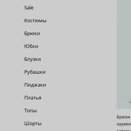
По 
Sale
По 
Костюмы
Брюки
По
Юбки
Блузки
Рубашки
Пиджаки
Платья
Топы
Брюки 
Шорты
заужен
карма