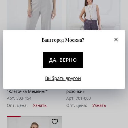
Ваш город Москва?
ДА, ВЕРНО
Брюки на высокой посадке
Брюки серые на средней
Выбрать другой
слегка зауженные 7/8
посадке - «Штапель мелкие
"Клеточка Мемлинг"
розочки»
Арт. 503-454
Арт. 701-003
Опт. цена:
Узнать
Опт. цена:
Узнать