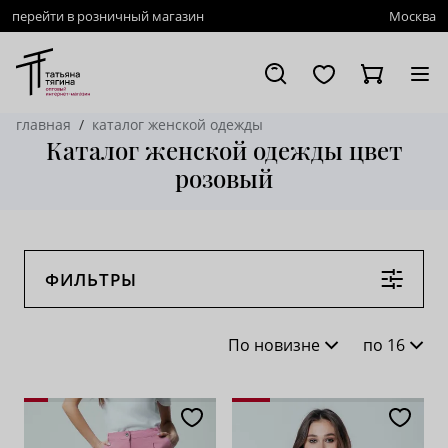
перейти в розничный магазин
Москва
главная
каталог женской одежды
Каталог женской одежды цвет
розовый
ФИЛЬТРЫ
По новизне
по 16
По новизне
16
По популярности
28