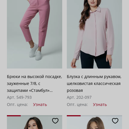
По возрастанию цены
62
По убыванию цены
100
Брюки на высокой посадке,
Блузка с длинным рукавом,
зауженные 7/8, с
шелковистая классическая
защипами «Стамбул»
розовая
розовые
Арт. 549-793
Арт. 202-097
Опт. цена:
Узнать
Опт. цена:
Узнать