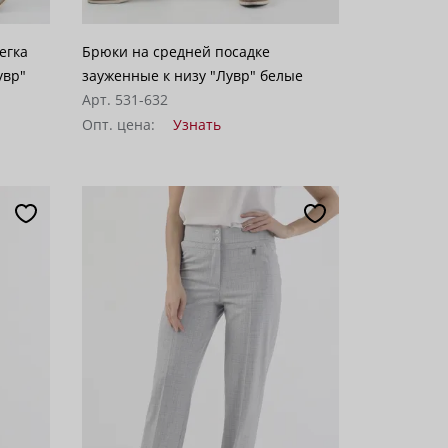
егка
Брюки на средней посадке
увр"
зауженные к низу "Лувр" белые
Арт. 531-632
Опт. цена:
Узнать