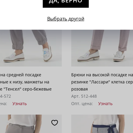
ДА, ВЕРНО
Выбрать другой
на средней посадке
Брюки на высокой посадке н
ные к низу, манжеты на
резинке "Лассари" клетка сер
е "Тенсел" серо-бежевые
розовая
24-572
Арт. 512-448
ена:
Узнать
Опт. цена:
Узнать