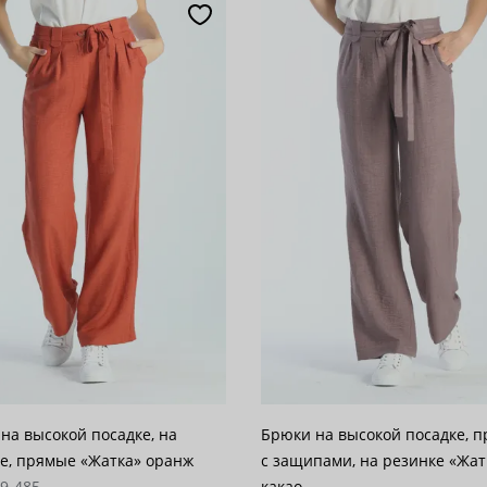
популярности
28
возрастанию цены
62
 убыванию цены
100
на высокой посадке, на
Брюки на высокой посадке, п
е, прямые «Жатка» оранж
с защипами, на резинке «Жат
39-485
какао