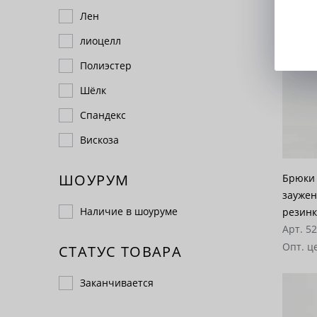
Лен
лиоцелл
Полиэстер
Шёлк
Спандекс
Вискоза
ШОУРУМ
Брюки 
заужен
Наличие в шоуруме
резинк
Арт. 5
Опт. ц
СТАТУС ТОВАРА
Заканчивается