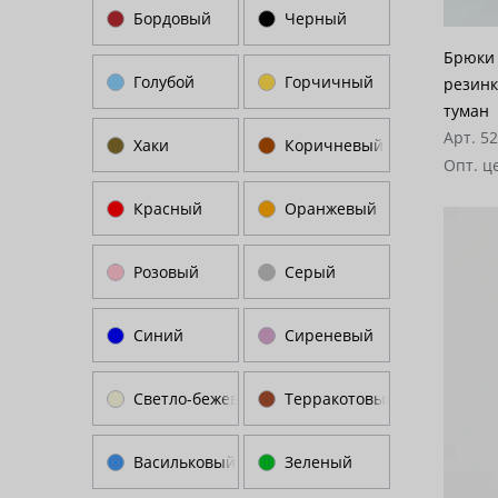
Бордовый
Черный
Брюки 
Голубой
Горчичный
резинк
туман
Арт. 5
Хаки
Коричневый
Опт. ц
Красный
Оранжевый
Розовый
Серый
Синий
Сиреневый
Светло-бежевый
Терракотовый
Васильковый
Зеленый