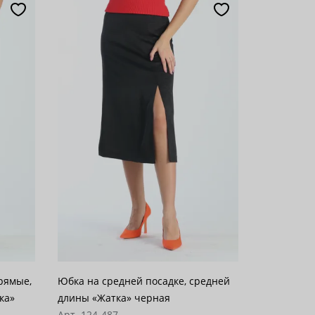
рямые,
Юбка на средней посадке, средней
ка»
длины «Жатка» черная
Арт. 124-487