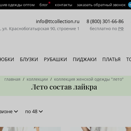
шив одежды оптом
блог
контакты
заказать обратный звонок
info@ttcollection.ru
8 (800) 301-66-86
а, ул. Краснобогатырская 90, строение 1
бесплатно по
РФ
ЮБКИ
БЛУЗКИ
РУБАШКИ
ПИДЖАКИ
ПЛАТЬЯ
Т
главная
коллекции
коллекция женской одежды "лето"
Лето состав лайкра
визне
по 48
новизне
16