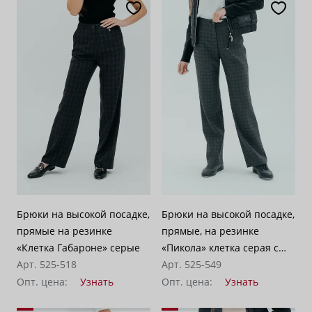
Брюки на высокой посадке,
Брюки на высокой посадке,
прямые на резинке
прямые, на резинке
«Клетка Габароне» серые
«Пикола» клетка серая с
Арт. 525-518
черным
Арт. 525-549
Опт. цена:
Узнать
Опт. цена:
Узнать