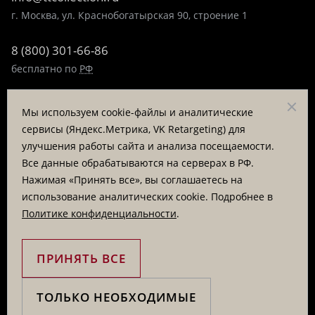
г. Москва, ул. Краснобогатырская 90, строение 1
8 (800) 301-66-86
бесплатно по
РФ
8 (495) 323-89-99
Мы используем cookie-файлы и аналитические
пн-пт 9:00-17:00
сервисы (Яндекс.Метрика, VK Retargeting) для
улучшения работы сайта и анализа посещаемости.
Заказать звонок
Все данные обрабатываются на серверах в РФ.
Нажимая «Принять все», вы соглашаетесь на
© «Татьяна Тягина», 1995 - 2026
использование аналитических cookie. Подробнее в
Политике конфиденциальности
.
Вся информация на сайте представлена для ознакомления
и не является публичной офертой
ПРИНЯТЬ ВСЕ
ТОЛЬКО НЕОБХОДИМЫЕ