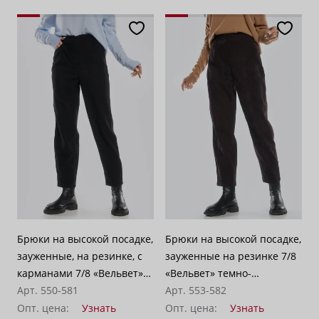
Брюки на высокой посадке,
Брюки на высокой посадке,
зауженные, на резинке, с
зауженные на резинке 7/8
карманами 7/8 «Вельвет»
«Вельвет» темно-
черные
Арт. 550-581
коричневые
Арт. 553-582
Опт. цена:
Узнать
Опт. цена:
Узнать