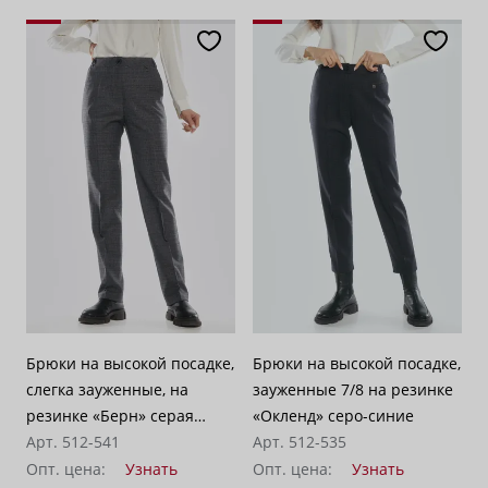
Брюки на высокой посадке,
Брюки на высокой посадке,
слегка зауженные, на
зауженные 7/8 на резинке
резинке «Берн» серая
«Окленд» серо-синие
клетка
Арт. 512-541
Арт. 512-535
Опт. цена:
Узнать
Опт. цена:
Узнать