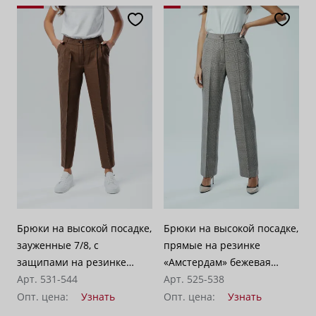
Брюки на высокой посадке,
Брюки на высокой посадке,
зауженные 7/8, с
прямые на резинке
защипами на резинке
«Амстердам» бежевая
«Рейкьявик» кэмел с синим
Арт. 531-544
клетка
Арт. 525-538
Опт. цена:
Узнать
Опт. цена:
Узнать