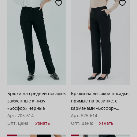
Брюки на средней посадке,
Брюки на высокой посадке,
зауженные к низу
прямые на резинке, с
«Босфор» черные
карманами «Босфор»
Арт. 705-614
черные
Арт. 525-614
Опт. цена:
Узнать
Опт. цена:
Узнать