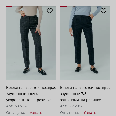
Брюки на высокой посадке,
Брюки на высокой посадке,
зауженные, слегка
зауженные 7/8 с
укороченные на резинке
защипами, на резинке
«Лима» серо-коричневые
Арт. 537-528
«Айза» сине-серая клетка
Арт. 531-507
Опт. цена:
Узнать
Опт. цена:
Узнать