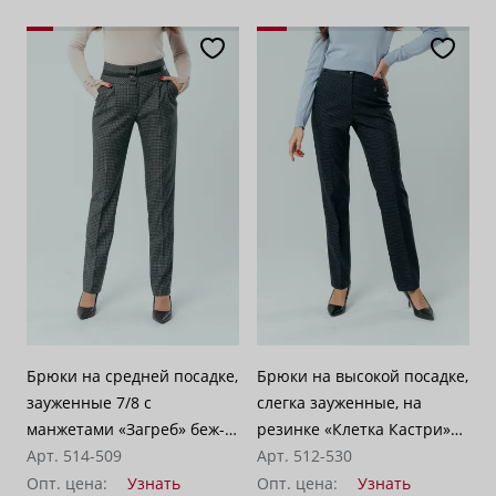
Брюки на средней посадке,
Брюки на высокой посадке,
зауженные 7/8 с
слегка зауженные, на
манжетами «Загреб» беж-
резинке «Клетка Кастри»
коричневые
Арт. 514-509
серо-синие
Арт. 512-530
Опт. цена:
Узнать
Опт. цена:
Узнать