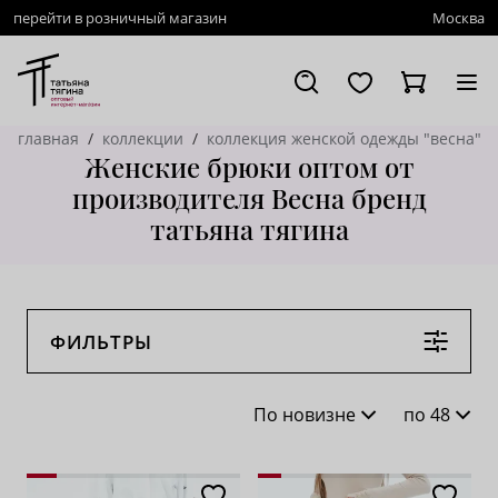
перейти в розничный магазин
Москва
главная
коллекции
коллекция женской одежды "весна"
Женские брюки оптом от
производителя Весна бренд
татьяна тягина
ФИЛЬТРЫ
По новизне
по 48
По новизне
16