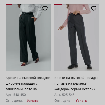
Брюки на высокой посадке,
Брюки на высокой посадке,
широкие палаццо с
прямые на резинке
защипами, пояс на
«Андора» серый металик
резинке «Летиция»
Арт. 548-450
Арт. 525-545
черные
Опт. цена:
Узнать
Опт. цена:
Узнать